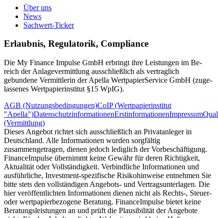
Über uns
News
Sachwert-Ticker
Erlaubnis, Regulatorik, Compliance
Die My Finance Impulse GmbH erbringt ihre Leistungen im Be­
reich der Anlagevermittlung ausschließlich als vertraglich
gebundene Vermitt­lerin der Apella Wert­papier­Service GmbH (zuge­
lassenes Wertpapierinstitut §15 WpIG).
AGB (Nutzungsbedingungen)
CoIP (Wertpapierinstitut
"Apella")
Datenschutzinformationen
Erstinformationen
Impressum
Qual
(Vermittlung)
Dieses Angebot richtet sich ausschließlich an Privatanleger in
Deutschland. Alle Informationen wurden sorgfältig
zusammengetragen, dienen jedoch lediglich der Vorbeschäftigung.
FinanceImpulse übernimmt keine Gewähr für deren Richtigkeit,
Aktualität oder Vollständigkeit. Verbindliche Informationen und
ausführliche, Investment-spezifische Risikohinweise entnehmen Sie
bitte stets den vollständigen Angebots- und Vertragsunterlagen. Die
hier veröffentlichten Informationen dienen nicht als Rechts-, Steuer-
oder wertpapierbezogene Beratung. FinanceImpulse bietet keine
Beratungsleistungen an und prüft die Plausibilität der Angebote