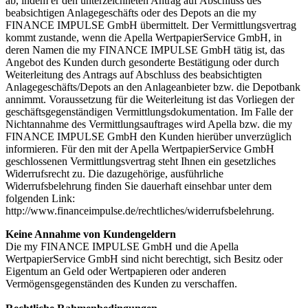
ab, indem er den unterzeichneten Antrag auf Abschluss des
beabsichtigen Anlagegeschäfts oder des Depots an die my
FINANCE IMPULSE GmbH übermittelt. Der Vermittlungsvertrag
kommt zustande, wenn die Apella WertpapierService GmbH, in
deren Namen die my FINANCE IMPULSE GmbH tätig ist, das
Angebot des Kunden durch gesonderte Bestätigung oder durch
Weiterleitung des Antrags auf Abschluss des beabsichtigten
Anlagegeschäfts/Depots an den Anlageanbieter bzw. die Depotbank
annimmt. Voraussetzung für die Weiterleitung ist das Vorliegen der
geschäftsgegenständigen Vermittlungsdokumentation. Im Falle der
Nichtannahme des Vermittlungsauftrages wird Apella bzw. die my
FINANCE IMPULSE GmbH den Kunden hierüber unverzüglich
informieren. Für den mit der Apella WertpapierService GmbH
geschlossenen Vermittlungsvertrag steht Ihnen ein gesetzliches
Widerrufsrecht zu. Die dazugehörige, ausführliche
Widerrufsbelehrung finden Sie dauerhaft einsehbar unter dem
folgenden Link:
http://www.financeimpulse.de/rechtliches/widerrufsbelehrung.
Keine Annahme von Kundengeldern
Die my FINANCE IMPULSE GmbH und die Apella
WertpapierService GmbH sind nicht berechtigt, sich Besitz oder
Eigentum an Geld oder Wertpapieren oder anderen
Vermögensgegenständen des Kunden zu verschaffen.