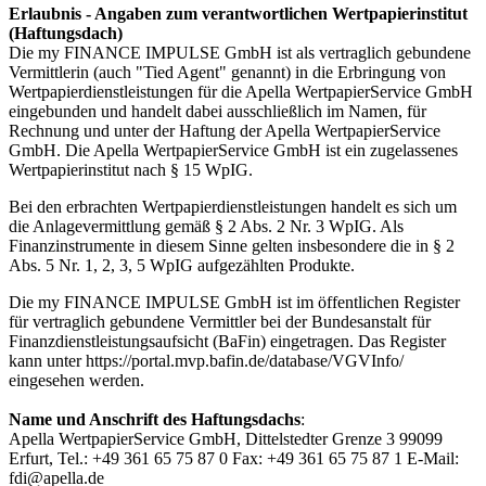
Erlaubnis - Angaben zum verantwortlichen Wertpapierinstitut
(Haftungsdach)
Die my FINANCE IMPULSE GmbH ist als vertraglich gebundene
Vermittlerin (auch "Tied Agent" genannt) in die Erbringung von
Wertpapierdienstleistungen für die Apella WertpapierService GmbH
eingebunden und handelt dabei ausschließlich im Namen, für
Rechnung und unter der Haftung der Apella WertpapierService
GmbH. Die Apella WertpapierService GmbH ist ein zugelassenes
Wertpapierinstitut nach § 15 WpIG.
Bei den erbrachten Wertpapierdienstleistungen handelt es sich um
die Anlagevermittlung gemäß § 2 Abs. 2 Nr. 3 WpIG. Als
Finanzinstrumente in diesem Sinne gelten insbesondere die in § 2
Abs. 5 Nr. 1, 2, 3, 5 WpIG aufgezählten Produkte.
Die my FINANCE IMPULSE GmbH ist im öffentlichen Register
für vertraglich gebundene Vermittler bei der Bundesanstalt für
Finanzdienstleistungsaufsicht (BaFin) eingetragen. Das Register
kann unter https://portal.mvp.bafin.de/database/VGVInfo/
eingesehen werden.
Name und Anschrift des Haftungsdachs
:
Apella WertpapierService GmbH, Dittelstedter Grenze 3 99099
Erfurt, Tel.: +49 361 65 75 87 0 Fax: +49 361 65 75 87 1 E-Mail:
fdi@apella.de