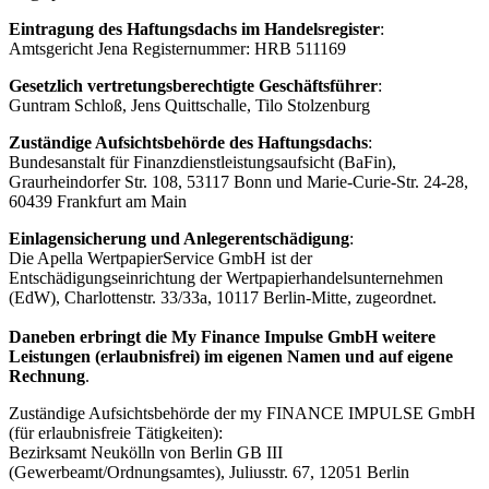
Eintragung des Haftungsdachs im Handelsregister
:
Amtsgericht Jena Registernummer: HRB 511169
Gesetzlich vertretungsberechtigte Geschäftsführer
:
Guntram Schloß, Jens Quittschalle, Tilo Stolzenburg
Zuständige Aufsichtsbehörde des Haftungsdachs
:
Bundesanstalt für Finanzdienstleistungsaufsicht (BaFin),
Graurheindorfer Str. 108, 53117 Bonn und Marie-Curie-Str. 24-28,
60439 Frankfurt am Main
Einlagensicherung und Anlegerentschädigung
:
Die Apella WertpapierService GmbH ist der
Entschädigungseinrichtung der Wertpapierhandelsunternehmen
(EdW), Charlottenstr. 33/33a, 10117 Berlin-Mitte, zugeordnet.
Daneben erbringt die My Finance Impulse GmbH weitere
Leistungen (erlaubnisfrei) im eigenen Namen und auf eigene
Rechnung
.
Zuständige Aufsichtsbehörde der my FINANCE IMPULSE GmbH
(für erlaubnisfreie Tätigkeiten):
Bezirksamt Neukölln von Berlin GB III
(Gewerbeamt/Ordnungsamtes), Juliusstr. 67, 12051 Berlin