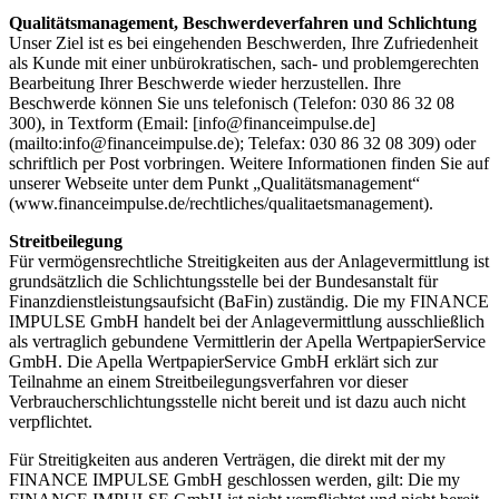
Qualitätsmanagement, Beschwerdeverfahren und Schlichtung
Unser Ziel ist es bei eingehenden Beschwerden, Ihre Zufriedenheit
als Kunde mit einer unbürokratischen, sach- und problemgerechten
Bearbeitung Ihrer Beschwerde wieder herzustellen. Ihre
Beschwerde können Sie uns telefonisch (Telefon: 030 86 32 08
300), in Textform (Email: [info@financeimpulse.de]
(mailto:info@financeimpulse.de); Telefax: 030 86 32 08 309) oder
schriftlich per Post vorbringen. Weitere Informationen finden Sie auf
unserer Webseite unter dem Punkt „Qualitätsmanagement“
(www.financeimpulse.de/rechtliches/qualitaetsmanagement).
Streitbeilegung
Für vermögensrechtliche Streitigkeiten aus der Anlagevermittlung ist
grundsätzlich die Schlichtungsstelle bei der Bundesanstalt für
Finanzdienstleistungsaufsicht (BaFin) zuständig. Die my FINANCE
IMPULSE GmbH handelt bei der Anlagevermittlung ausschließlich
als vertraglich gebundene Vermittlerin der Apella WertpapierService
GmbH. Die Apella WertpapierService GmbH erklärt sich zur
Teilnahme an einem Streitbeilegungsverfahren vor dieser
Verbraucherschlichtungsstelle nicht bereit und ist dazu auch nicht
verpflichtet.
Für Streitigkeiten aus anderen Verträgen, die direkt mit der my
FINANCE IMPULSE GmbH geschlossen werden, gilt: Die my