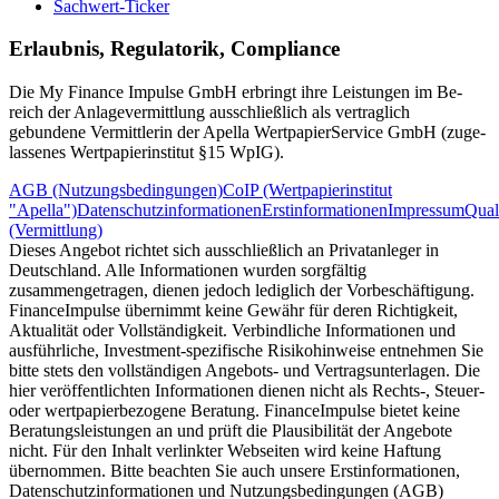
Sachwert-Ticker
Erlaubnis, Regulatorik, Compliance
Die My Finance Impulse GmbH erbringt ihre Leistungen im Be­
reich der Anlagevermittlung ausschließlich als vertraglich
gebundene Vermitt­lerin der Apella Wert­papier­Service GmbH (zuge­
lassenes Wertpapierinstitut §15 WpIG).
AGB (Nutzungsbedingungen)
CoIP (Wertpapierinstitut
"Apella")
Datenschutzinformationen
Erstinformationen
Impressum
Qual
(Vermittlung)
Dieses Angebot richtet sich ausschließlich an Privatanleger in
Deutschland. Alle Informationen wurden sorgfältig
zusammengetragen, dienen jedoch lediglich der Vorbeschäftigung.
FinanceImpulse übernimmt keine Gewähr für deren Richtigkeit,
Aktualität oder Vollständigkeit. Verbindliche Informationen und
ausführliche, Investment-spezifische Risikohinweise entnehmen Sie
bitte stets den vollständigen Angebots- und Vertragsunterlagen. Die
hier veröffentlichten Informationen dienen nicht als Rechts-, Steuer-
oder wertpapierbezogene Beratung. FinanceImpulse bietet keine
Beratungsleistungen an und prüft die Plausibilität der Angebote
nicht. Für den Inhalt verlinkter Webseiten wird keine Haftung
übernommen. Bitte beachten Sie auch unsere Erstinformationen,
Datenschutzinformationen und Nutzungsbedingungen (AGB)